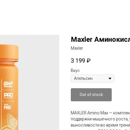
Maxler Аминокис
Maxler
3 199
₽
Вкус
Out of stock
MAXLER Amino Max — комплекс
поддержки мышечного роста,
выносливости во время трен