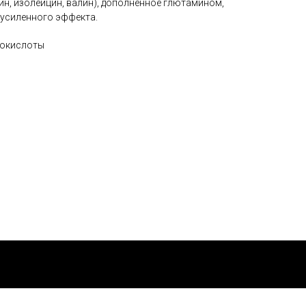
ин, изолейцин, валин), дополненное глютамином,
 усиленного эффекта.
нокислоты