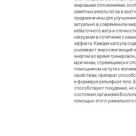
жировыми отложениями, особе
заметных результатов в крат
предназначены для улучшения
актуально в современном мир
избыточного веса и отечност
нагрузкам в сочетании с наш
эффекта. Каждая капсула сод
усиливают жиросжигающий э
энергии во время тренировок
мужчинам, стремящимся к спо
помощником на пути к желае
свойствам, препарат способс
и формируя рельефное тело. Б
способствуют похудению, но 
состояние организма.Воспол
помощью этого уникального 