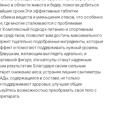
нно в области живота и бедер, помогая добиться
чайшие сроки.Эти эффективные таблетки
 обмена веществ и уменьшения отеков, что особенно
е, где многие сталкиваются с проблемами
и. Комплексный подход к питанию и спортивным
им средством, позволит вам достичь максимального
ержит тщательно подобранные ингредиенты, которые
ффект и помогают поддерживать нужный уровень
.Девушкам, желающим выглядеть идеально, и
ртивной фигуре, эти капсулы станут надежным
мым результатам. Благодаря своим сильным
твует снижению веса, устраняя лишние сантиметры
АДы, содержащиеся в составе, не только
и поддерживают здоровье, улучшая общее
ьзуйтесь возможностью преобразить свое тело с
препарата.