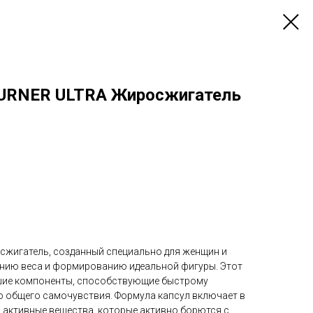
BURNER ULTRA Жиросжигатель
жигатель, созданный специально для женщин и
нию веса и формированию идеальной фигуры. Этот
чшие компоненты, способствующие быстрому
ю общего самочувствия. Формула капсул включает в
и активные вещества, которые активно борются с