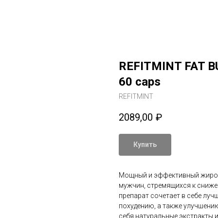
REFITMINT FAT 
60 caps
REFITMINT
2089,00
₽
Купить
Мощный и эффективный жирос
мужчин, стремящихся к сниже
препарат сочетает в себе лу
похудению, а также улучшени
себя натуральные экстракты 