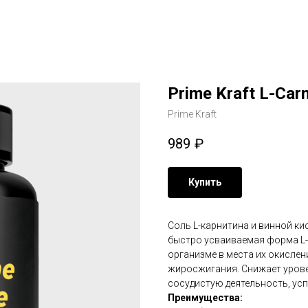
Prime Kraft L-Carn
Prime Kraft
989
₽
Купить
Соль L-карнитина и винной ки
быстро усваиваемая форма L-
организме в места их окислен
жиросжигания. Снижает урове
сосудистую деятельность, ус
Преимущества: