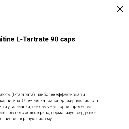
itine L-Tartrate 90 caps
слоты (L-тартрата), наиболее эффективная и
карнитина. Отвечает за транспорт жирных кислот в
ия и утилизации, тем самым ускоряет процессы
нь вредного холестерина, нормализует сердечно-
покаивает нервную систему.