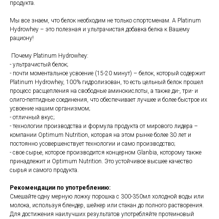
продукта.
Мы все знаем, что белок необходим не только спортсменам. А Platinum
Hydrowhey – это полезная и ультрачистая добавка белка к Вашему
рациону!
Почему Platinum Hydrowhey:
- ультрачистый белок;
- почти моментальное усвоение (15-20 минут) – белок, который содержит
Platinum Hydrowhey, 100% гидролизован, то есть цельный белок прошел
процесс расщепления на свободные аминокислоты, а также ди-, три- и
олиго-пептидные соединения, что обеспечивает лучшее и более быстрое их
усвоение нашим организмом;
- отличный вкус;
- технологии производства и формула продукта от мирового лидера –
компании Optimum Nutrition, которая на этом рынке более 30 лет и
постоянно усовершенствует технологии и само производство;
- свое сырье, которое производится концерном Glanbia, которому также
принадлежит и Optimum Nutrition. Это устойчивое высшее качество
сырья и самого продукта.
Рекомендации по употреблению:
Смешайте одну мерную ложку порошка с 300-350мл холодной воды или
молока, используя блендер, шейкер или стакан до полного растворения.
Для достижения наилучших результатов употребляйте протеиновый