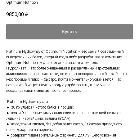
Optimum Nutrition
9850,00
₽
Купить
Platinum Hydrowhey от Optimum Nutrition – это самый современный
сывороточный белок, который когда-либо разрабатывала компания
Optimum Nutrition. А эта компания знает в этом толк.
Гидролизат – это более очищенный и расщепленный до отдельных
аминокислот и коротких пептидов изолят сывороточного белка. У него
неоспоримый плюс – быстро, почти моментально усваивается, что
позволяет быстрее начать продукту действовать, в том числе
восстанавливать мышцы после тренировок.
Platinum Hydrowhey это:
► 30 гр ультра чистого белка в порции;
► почти 9 гр незаменимых аминокислот с разветвленной цепью –
лейцина, изолейцина, валина (ВСАА);
► не содержит глютен, без добавления сахар, 1г сахара природного
происхождения на порцию;
► содержит пищеварительные ферменты для лучшего усвоения