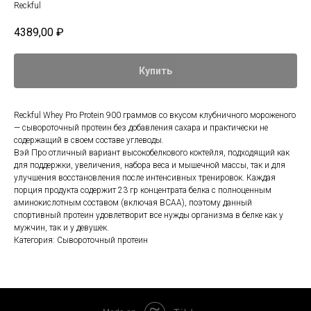
Reckful
4389,00
₽
Купить
Reckful Whey Pro Protein 900 граммов со вкусом клубничного мороженого
— сывороточный протеин без добавления сахара и практически не
содержащий в своем составе углеводы.
Вэй Про отличный вариант высокобелкового коктейля, подходящий как
для поддержки, увеличения, набора веса и мышечной массы, так и для
улучшения восстановления после интенсивных тренировок. Каждая
порция продукта содержит 23 гр концентрата белка с полноценным
аминокислотным составом (включая BCAA), поэтому данный
спортивный протеин удовлетворит все нужды организма в белке как у
мужчин, так и у девушек.
Категория: Сывороточный протеин