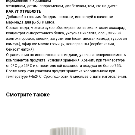
Беременным и кормящим
женщинам, детям, спортсменам, диабетикам, тем, кто на диете.
КАК УПОТРЕБЛЯТЬ
Добавляй к горячим блюдам, салатам, используй в качестве
маринада для рыбы и мяса.
Состав: вода, молоко сухое обезжиренное, изомальтоолигосахарид,
концентрат сывороточного белка, уксусная кислота, соль, яичный
желток порошок, специи, загустители (ксантановая камедь, гуаровая
камедь), эфирное масло горчицы, консерванты (сорбат калия,
бензоат натрия).
Ограничения по использованию: индивидуальная непереносимость
компонентов продукта. Условия хранения: Хранить при температуре
от 0⁰ С до 25⁰ С и относительной влажности воздуха не более 75%.
После вскрытия упаковки продукт хранить в холодильнике при
температуре +4±2⁰ С. Срок годности: 6 месяцев с даты изготовления.
Смотрите также