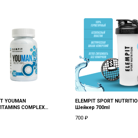
IT YOUMAN
ELEMPIT SPORT NUTRITI
VITAMINS COMPLEX
Шейкер 700ml
T Витамины для мужчин
700
₽
леток