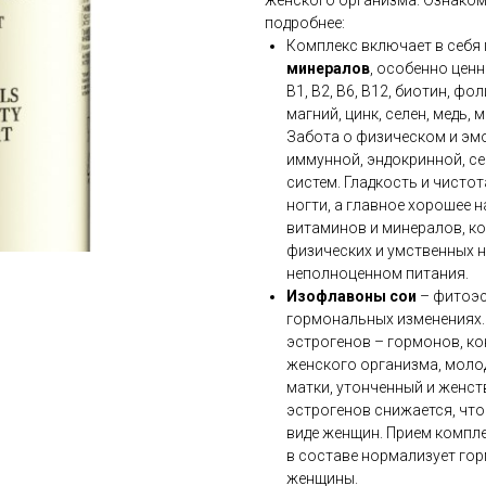
женского организма. Ознако
подробнее:
Комплекс включает в себя
минералов
, особенно ценн
В1, В2, В6, В12, биотин, ф
магний, цинк, селен, медь, 
Забота о физическом и эм
иммунной, эндокринной, с
систем. Гладкость и чисто
ногти, а главное хорошее
витаминов и минералов, к
физических и умственных 
неполноценном питания.
Изофлавоны сои
– фитоэс
гормональных изменениях.
эстрогенов – гормонов, к
женского организма, молод
матки, утонченный и женст
эстрогенов снижается, чт
виде женщин. Прием компл
в составе нормализует го
женщины.