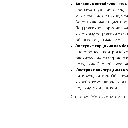
Ангелика китайская
- «же
предменструального синдр
менструального цикла, ме
Восстанавливает цикл пос
Поддерживает гормональны
высокому содержанию фито
обладает седативным эффе
Экстракт гарцинии камб
способствует контролю ве
блокируя синтез жировых к
похудения. Способствует в
Экстракт виноградных к
антиоксидантами. Обеспе
выработку коллагена и эла
подтянутой и гладкой.
Категория: Женские витамины