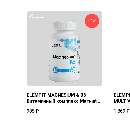
NEW
ELEMPIT MAGNESIUM & B6
ELEMP
Витаминный комплекс Магний
MULTI
600 мг + В6 60caps
ELEMPI
988
₽
1 869
₽
60 таб