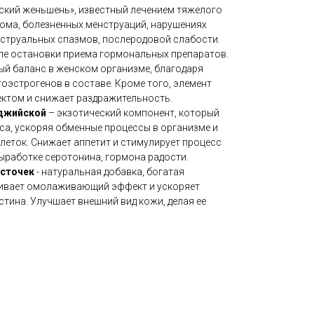
нский женьшень», известный лечением тяжелого
ома, болезненных менструаций, нарушениях
нструальных спазмов, послеродовой слабости.
ле остановки приема гормональных препаратов.
й баланс в женском организме, благодаря
эстрогенов в составе. Кроме того, элемент
ктом и снижает раздражительность.
оджийской
– экзотический компонент, который
са, ускоряя обменные процессы в организме и
леток. Снижает аппетит и стимулирует процесс
ыработке серотонина, гормона радости.
осточек
- натуральная добавка, богатая
чивает омолаживающий эффект и ускоряет
стина. Улучшает внешний вид кожи, делая ее