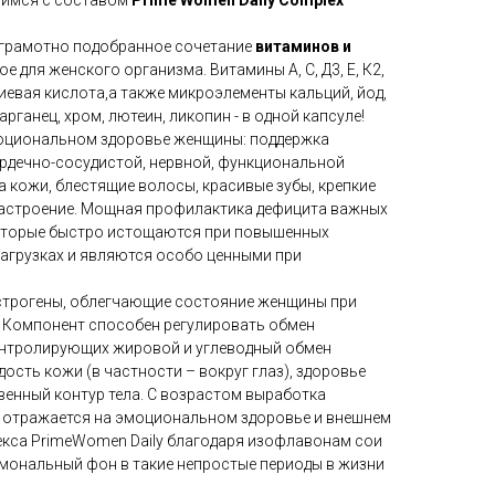
мимся с составом
Prime Women Daily Complex
 грамотно подобранное сочетание
витаминов и
ое для женского организма. Витамины A, С, Д3, Е, К2,
олиевая кислота,а также микроэлементы кальций, йод,
марганец, хром, лютеин, ликопин - в одной капсуле!
оциональном здоровье женщины: поддержка
ердечно-сосудистой, нервной, функциональной
та кожи, блестящие волосы, красивые зубы, крепкие
 настроение. Мощная профилактика дефицита важных
оторые быстро истощаются при повышенных
нагрузках и являются особо ценными при
трогены, облегчающие состояние женщины при
 Компонент способен регулировать обмен
онтролирующих жировой и углеводный обмен
ость кожи (в частности – вокруг глаз), здоровье
венный контур тела. С возрастом выработка
о отражается на эмоциональном здоровье и внешнем
екса PrimeWomen Daily благодаря изофлавонам сои
рмональный фон в такие непростые периоды в жизни