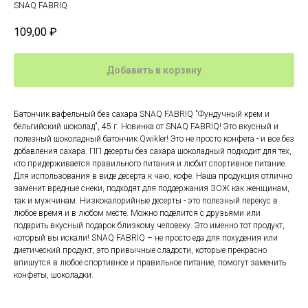
SNAQ FABRIQ
109,00
₽
Добавить в корзину
Батончик вафельный без сахара SNAQ FABRIQ "Фундучный крем и
бельгийский шоколад", 45 г. Новинка от SNAQ FABRIQ! Это вкусный и
полезный шоколадный батончик Qwikler! Это не просто конфета - и все без
добавления сахара. ПП десерты без сахара шоколадный подходит для тех,
кто придерживается правильного питания и любит спортивное питание.
Для использования в виде десерта к чаю, кофе. Наша продукция отлично
заменит вредные снеки, подходят для поддержания ЗОЖ как женщинам,
так и мужчинам. Низкокалорийные десерты - это полезный перекус в
любое время и в любом месте. Можно поделится с друзьями или
подарить вкусный подарок близкому человеку. Это именно тот продукт,
который вы искали! SNAQ FABRIQ – не просто еда для похудения или
диетический продукт, это привычные сладости, которые прекрасно
впишутся в любое спортивное и правильное питание, помогут заменить
конфеты, шоколадки.