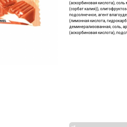
(аскорбиновая кислота), соль
(сорбат калия)), олигофруктоз
подсолнечное, агент влагоуд
(лимонная кислота, гидрокарб
деминерализованная, соль, а
(аскорбиновая кислота), подсл