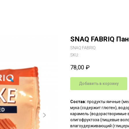
SNAQ FABRIQ Пан
SNAQ FABRIQ
SKU:
78,00
₽
Добавить в корзину
Состав:
продукты яичные (ме
мука (содержит глютен), водо
карамель (водорастворимые в
олигофруктоза (пищевые волок
влагоудерживающий (глицерин