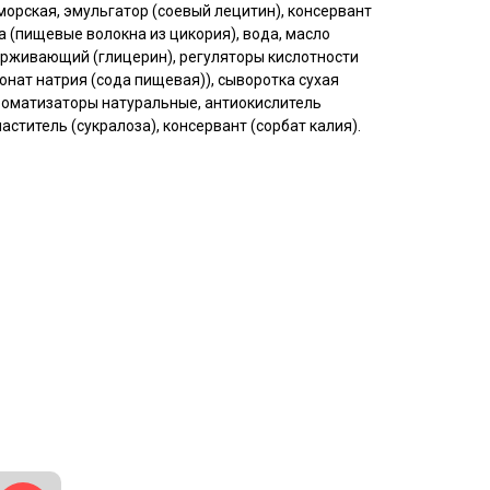
 морская, эмульгатор (соевый лецитин), консервант
а (пищевые волокна из цикория), вода, масло
ерживающий (глицерин), регуляторы кислотности
онат натрия (сода пищевая)), сыворотка сухая
роматизаторы натуральные, антиокислитель
аститель (сукралоза), консервант (сорбат калия).